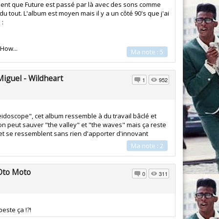
On sent que Future est passé par là avec des sons comme
du tout. L'album est moyen mais il y a un côté 90's que j'ai
 :
 How...
Ma note : 5
Miguel - Wildheart
1
952
idoscope", cet album ressemble à du travail bâclé et
 on peut sauver "the valley" et "the waves" mais ça reste
et se ressemblent sans rien d'apporter d'innovant
Ma note : 2
Oto Moto
0
311
peste ça !?!