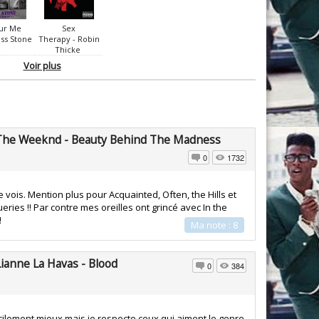
ur Me
Sex
oss Stone
Therapy - Robin
Thicke
Voir plus
The Weeknd - Beauty Behind The Madness
0
1732
e vois. Mention plus pour Acquainted, Often, the Hills et
eries !! Par contre mes oreilles ont grincé avec In the
!
Ma note : 8
Lianne La Havas - Blood
0
384
icilement mieux mais je respecte ceux qui aiment le genre