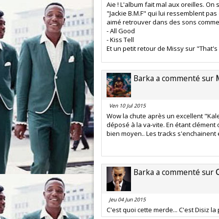
Aie ! L'album fait mal aux oreilles. 
"Jackie B.M.F" qui lui ressemblent pas 
aimé retrouver dans des sons comme
- All Good
- Kiss Tell
Et un petit retour de Missy sur "That's
Barka a commenté sur
Ven 10 Jul 2015
Wow la chute après un excellent "Kale
déposé à la va-vite. En étant clément
bien moyen.. Les tracks s'enchainent 
Barka a commenté sur
Jeu 04 Jun 2015
C'est quoi cette merde... C'est Disiz la 