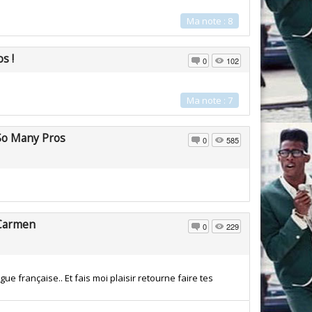
Ma note : 8
s !
0
102
Ma note : 7
So Many Pros
0
585
Carmen
0
229
e française.. Et fais moi plaisir retourne faire tes