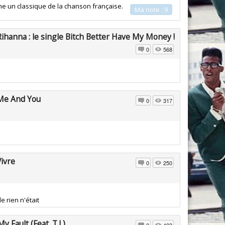
e un classique de la chanson française.
Ma note : 9
Rihanna : le single Bitch Better Have My Money !
0
568
Me And You
0
317
Vivre
0
250
 rien n'était
My Fault (Feat. T.I.)