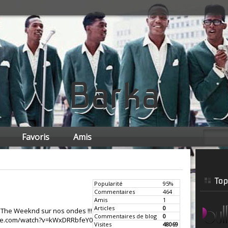
Barka
Favoris
Amis
Top
Popularité
95%
Commentaires
464
Amis
1
Articles
0
 The Weeknd sur nos ondes !!!
Commentaires de blog
0
be.com/watch?v=kWxDRRbfeY0
Visites
48069