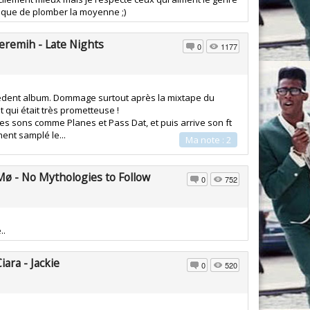
risque de plomber la moyenne ;)
Jeremih - Late Nights
0
1177
édent album. Dommage surtout après la mixtape du
 qui était très prometteuse !
 sons comme Planes et Pass Dat, et puis arrive son ft
ment samplé le...
Ma note : 2
Mø - No Mythologies to Follow
0
752
..
iara - Jackie
0
520