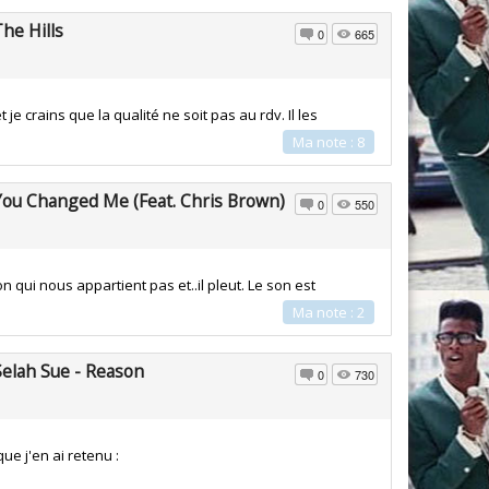
The Hills
0
665
e crains que la qualité ne soit pas au rdv. Il les
Ma note : 8
You Changed Me (Feat. Chris Brown)
0
550
qui nous appartient pas et..il pleut. Le son est
Ma note : 2
Selah Sue - Reason
0
730
ue j'en ai retenu :