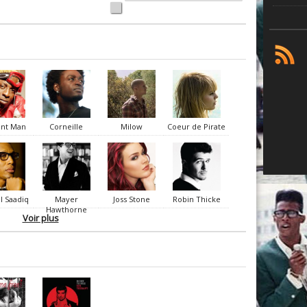
ant Man
Corneille
Milow
Coeur de Pirate
l Saadiq
Mayer
Joss Stone
Robin Thicke
Hawthorne
Voir plus