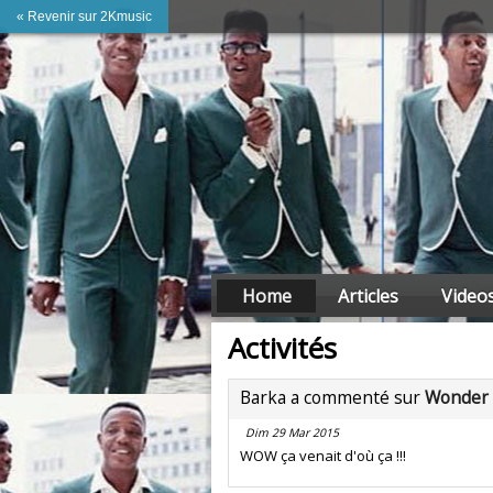
« Revenir sur 2Kmusic
Home
Articles
Video
Activités
Barka a commenté sur
Wonder
Dim 29 Mar 2015
WOW ça venait d'où ça !!!