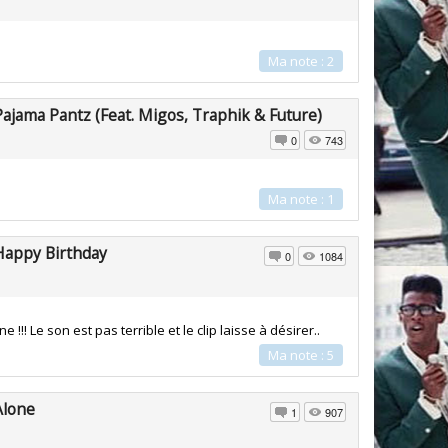
Ma note : 2
Pajama Pantz (Feat. Migos, Traphik & Future)
0
743
Ma note : 1
Happy Birthday
0
1084
e !!! Le son est pas terrible et le clip laisse à désirer..
Ma note : 5
Alone
1
907