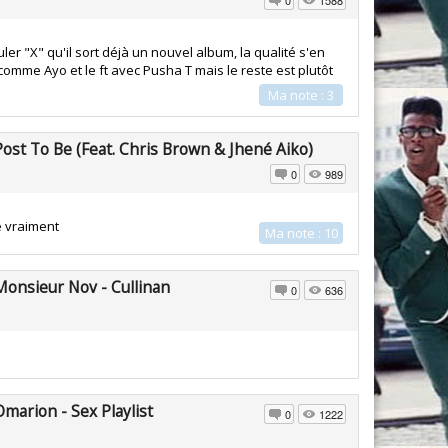
0
1588
ouler "X" qu'il sort déjà un nouvel album, la qualité s'en
mme Ayo et le ft avec Pusha T mais le reste est plutôt
Ma note : 3
Post To Be (Feat. Chris Brown & Jhené Aiko)
0
989
e vraiment
Ma note : 10
Monsieur Nov - Cullinan
0
636
Omarion - Sex Playlist
0
1222