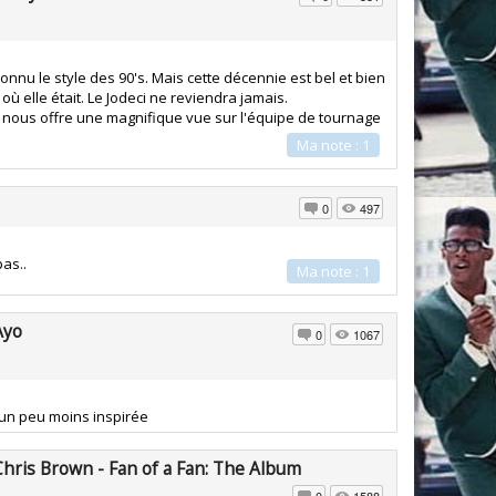
connu le style des 90's. Mais cette décennie est bel et bien
à où elle était. Le Jodeci ne reviendra jamais.
i nous offre une magnifique vue sur l'équipe de tournage
Ma note : 1
0
497
pas..
Ma note : 1
Ayo
0
1067
 un peu moins inspirée
Chris Brown - Fan of a Fan: The Album