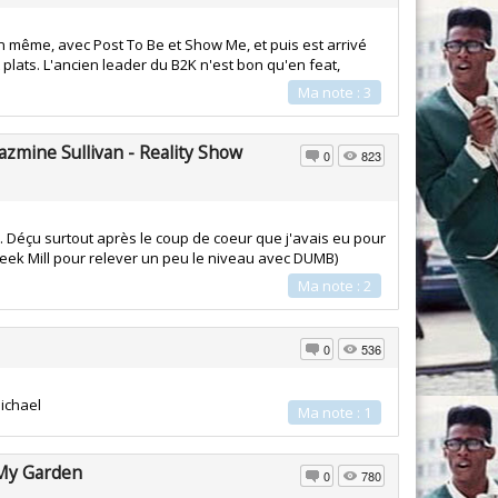
n même, avec Post To Be et Show Me, et puis est arrivé
plats. L'ancien leader du B2K n'est bon qu'en feat,
Ma note : 3
Jazmine Sullivan - Reality Show
0
823
 Déçu surtout après le coup de coeur que j'avais eu pour
(Meek Mill pour relever un peu le niveau avec DUMB)
Ma note : 2
0
536
ichael
Ma note : 1
My Garden
0
780