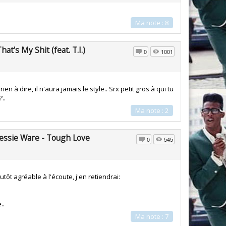
Ma note : 8
hat’s My Shit (feat. T.I.)
0
1001
en à dire, il n'aura jamais le style.. Srx petit gros à qui tu
..
Ma note : 2
Jessie Ware - Tough Love
0
545
utôt agréable à l'écoute, j'en retiendrai:
..
Ma note : 7