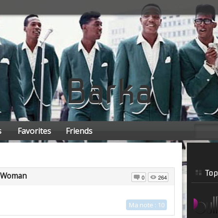
Barka
s
Favorites
Friends
Top
 Woman
0
264
Ma note : 10