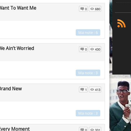
Want To Want Me
0
680
Ma note : 6
We Ain’t Worried
0
430
Ma note : 3
Brand New
1
413
Ma note : 3
Every Moment
0
331